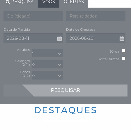
PESQUISA
VOOS
OFERTAS
Data de Partida
Data de Chegada
Adultos
Só Ida
Voos Diretos
Crianças
(2-11)
Bebés
(0-2)
PESQUISAR
DESTAQUES