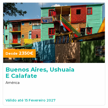
2350€
Desde
Buenos Aires, Ushuaia
E Calafate
América
Válido até 15 Fevereiro 2027